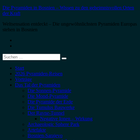
Zum
Die Pyramiden in Bosnien – Wissen zu den geheimnisvollen Orten
Inhalt
der Kraft
springen
Weltsensation entdeckt – Die ungewöhnlichsten Pyramiden Europas
stehen in Bosnien
Menüelement
Menüelement
Suche
nach:
Start
2026 Pyramiden-Reisen
Vorträge
Das Tal der Pyramiden
Die Sonnen-Pyramide
Die Mond-Pyramide
Die Pyramide der Erde
Die Tumulus Bauwerke
Der Ravne-Tunnel
Negative Ionen – Wirkung
Archaeologic Sphere Park
Artefakte
Bosnien-Sarajevo