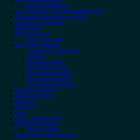
2026 Pyramiden-Reisen
Energie und Heilung
Aktiv-Meditation -EnergiePyramidenBosnien
Allgemeine Informationen und AGB
Anmeldung und Kontakt
BilderGalerie
Bosnien-Sarajevo
Lage, Land, Leute
Das Tal der Pyramiden
Archaeologic Sphere Park
Artefakte
Der Ravne-Tunnel
Die Mond-Pyramide
Die Pyramide der Erde
Die Sonnen-Pyramide
Die Tumulus Bauwerke
Datenschutzerklärung
Erkunden Sie hier…
Impressum
Info-Flyer
Links
Links – Pyramiden-Info
Mystik der Pyramiden
Mystic Pyramids
Mythos -Fragen und Antworten