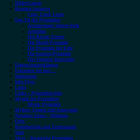
BilderGalerie
Bosnien-Sarajevo
Lage, Land, Leute
Das Tal der Pyramiden
Archaeologic Sphere Park
Artefakte
Der Ravne-Tunnel
Die Mond-Pyramide
Die Pyramide der Erde
Die Sonnen-Pyramide
Die Tumulus Bauwerke
Datenschutzerklärung
Erkunden Sie hier…
Impressum
Info-Flyer
Links
Links – Pyramiden-Info
Mystik der Pyramiden
Mystic Pyramids
Mythos -Fragen und Antworten
Negative Ionen – Wirkung
Orbs
Reiseberichte und Testimonials
Start
Steyr – Bosnische Pyramiden