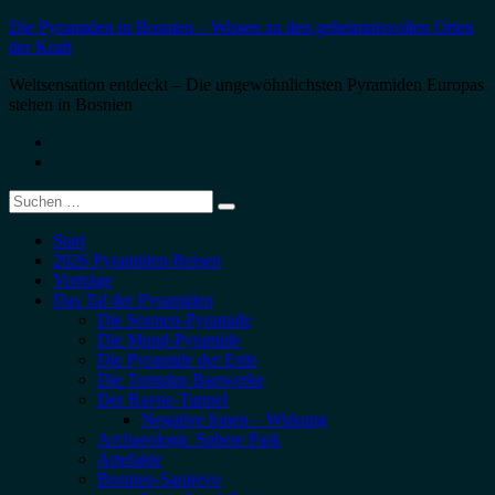
Zum
Die Pyramiden in Bosnien – Wissen zu den geheimnisvollen Orten
Inhalt
der Kraft
springen
Weltsensation entdeckt – Die ungewöhnlichsten Pyramiden Europas
stehen in Bosnien
Menüelement
Menüelement
Suche
nach:
Start
2026 Pyramiden-Reisen
Vorträge
Das Tal der Pyramiden
Die Sonnen-Pyramide
Die Mond-Pyramide
Die Pyramide der Erde
Die Tumulus Bauwerke
Der Ravne-Tunnel
Negative Ionen – Wirkung
Archaeologic Sphere Park
Artefakte
Bosnien-Sarajevo