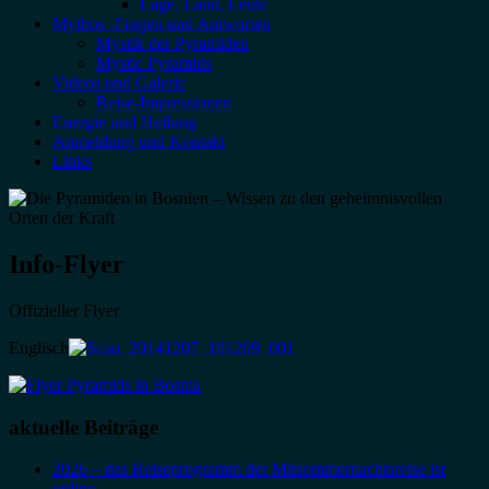
Lage, Land, Leute
Mythos -Fragen und Antworten
Mystik der Pyramiden
Mystic Pyramids
Videos und Galerie
Reise-Impressionen
Energie und Heilung
Anmeldung und Kontakt
Links
Info-Flyer
Offizieller Flyer
Englisch
aktuelle Beiträge
2026 – das Reiseprogramm der Mitsommernachtsreise ist
online